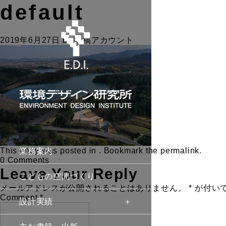
default
2019年6月27日
by
投稿アカウント
This entry was posted in . Bookmark the
permalink
.
業務案内
0 Comments
Leave Your Reply
こどもの空間づくり
メールアドレスが公開されることはありません。
*
が付い
Comment
*
設計実績