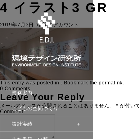
4 イラスト3 GR
2019年7月3日
by
投稿アカウント
This entry was posted in . Bookmark the
permalink
.
0 Comments
業務案内
Leave Your Reply
メールアドレスが公開されることはありません。
*
が付い
こどもの空間づくり
Comment
*
設計実績