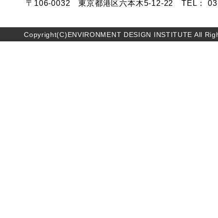
〒106-0032 東京都港区六本木5-12-22 TEL： 03-5
Copyright(C)ENVIRONMENT DESIGN INSTITUTE All Righ