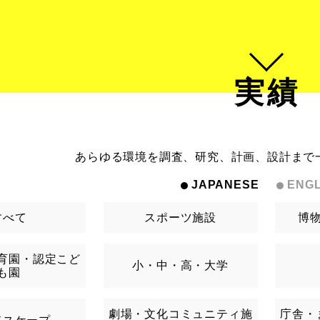
実績
あらゆる環境を調査、研究、計画、設計まで
JAPANESE
ENGL
すべて
スポーツ施設
博
育園・認定こど
小・中・高・大学
も園
劇場・文化コミュニティ施
庁舎・