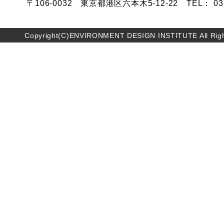
〒106-0032 東京都港区六本木5-12-22 TEL： 03-5
Copyright(C)ENVIRONMENT DESIGN INSTITUTE All Righ