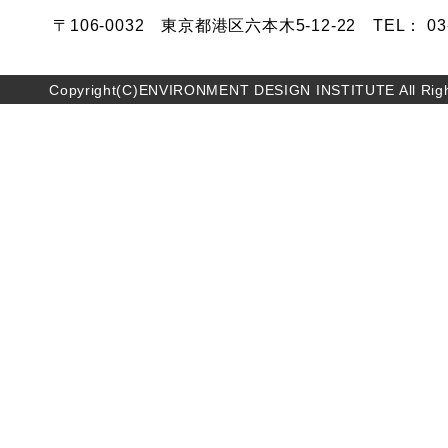
〒106-0032 東京都港区六本木5-12-22 TEL： 03-5
Copyright(C)ENVIRONMENT DESIGN INSTITUTE All Righ