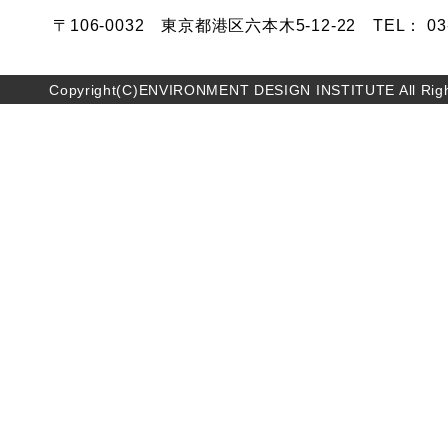
〒106-0032 東京都港区六本木5-12-22 TEL： 03-5
Copyright(C)ENVIRONMENT DESIGN INSTITUTE All Righ