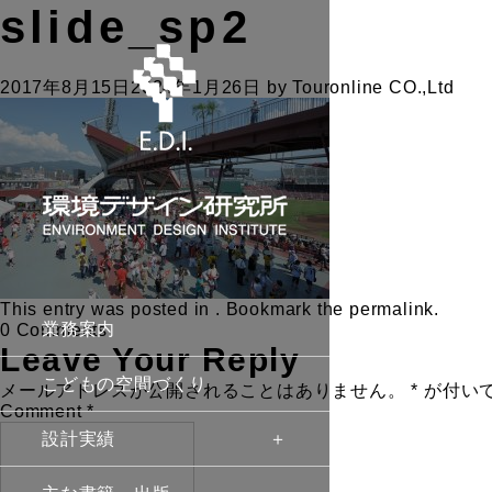
slide_sp2
2017年8月15日
2024年1月26日
by
Touronline CO.,Ltd
This entry was posted in . Bookmark the
permalink
.
業務案内
0 Comments
Leave Your Reply
こどもの空間づくり
メールアドレスが公開されることはありません。
*
が付い
Comment
*
設計実績