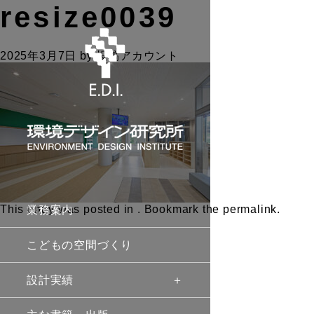
resize0039
2025年3月7日
by
投稿アカウント
This entry was posted in . Bookmark the
permalink
.
業務案内
こどもの空間づくり
設計実績