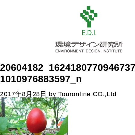
20604182_162418077094673
1010976883597_n
2017年8月28日
by
Touronline CO.,Ltd