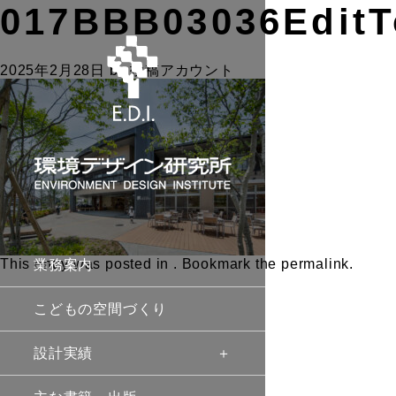
017BBB03036Edit
2025年2月28日
by
投稿アカウント
This entry was posted in . Bookmark the
permalink
.
業務案内
こどもの空間づくり
設計実績