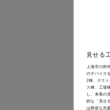
見せる
上海市の郊
のデバイス
2棟、ゲス
ス棟、工場
し、来客の
的な「見せ
は静寂な光