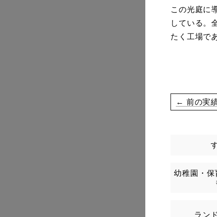
この光庭に
している。
たく工場で
← 前の実
幼稚園・保
ラン