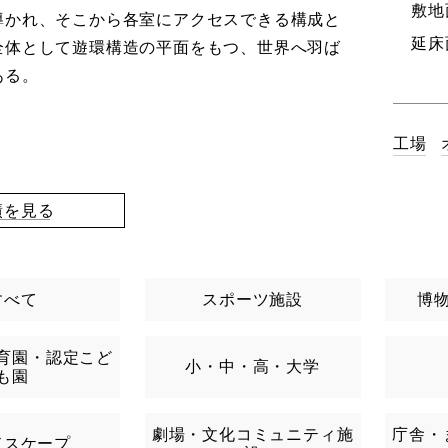
敷地
導かれ、そこから各室にアクセスできる構成と
延床
全体として遊環構造の平面をもつ、世界へ羽ば
ある。
工場
績を見る
すべて
スポーツ施設
博
育園・認定こど
小・中・高・大学
も園
劇場・文化コミュニティ施
庁舎・
ドスケープ