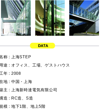
名称 :
上海STEP
用途 :
オフィス、工場、ゲストハウス
工年 :
2008
在地 :
中国・上海
築主 :
上海新時達電気有限公司
構造 :
RC造、S造
規模 :
地下1階、地上5階