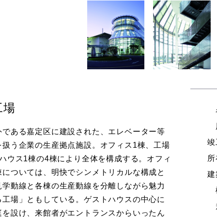
工場
外である嘉定区に建設された、エレベーター等
竣
を扱う企業の生産拠点施設。オフィス1棟、工場
所
トハウス1棟の4棟により全体を構成する。オフィ
棟については、明快でシンメトリカルな構成と
建
見学動線と各棟の生産動線を分離しながら魅力
る工場」ともしている。ゲストハウスの中心に
庭を設け、来館者がエントランスからいったん