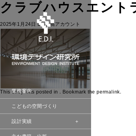
クラブハウスエントラ
2025年1月24日
by
投稿アカウント
業務案内
This entry was posted in . Bookmark the
permalink
.
こどもの空間づくり
設計実績