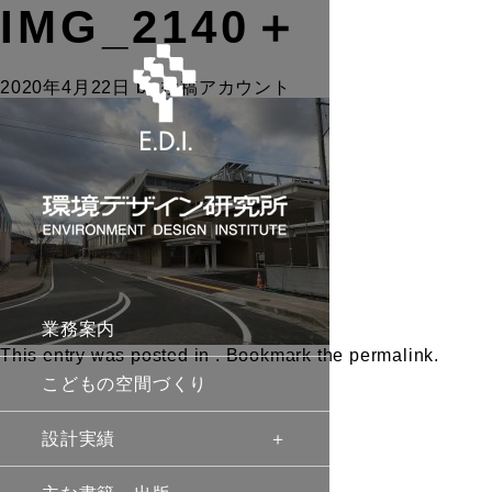
IMG_2140＋
2020年4月22日
by
投稿アカウント
業務案内
This entry was posted in . Bookmark the
permalink
.
こどもの空間づくり
設計実績