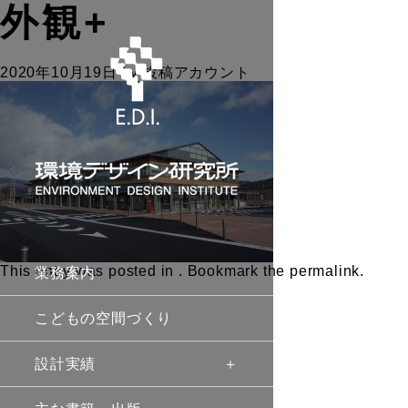
外観+
2020年10月19日
by
投稿アカウント
This entry was posted in . Bookmark the
permalink
.
業務案内
こどもの空間づくり
設計実績