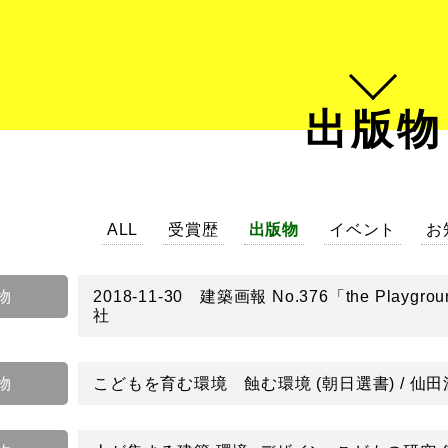
出版物
ALL
受賞歴
出版物
イベント
お
物
2018-11-30 建築画報 No.376「the Pl
社
物
こどもを育む環境 蝕む環境 (朝日選書) / 仙田満 