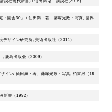
現代新書) / 仙田満 著 , 講談社(2016)
・園舎30」 / 仙田満・著 藤塚光政・写真, 世界
+環境デザイン研究所, 美術出版社（2011）
）, 鹿島出版会（2009）
イン/ 仙田満・著、藤塚光政・写真, 柏書房（19
波新書（1992）