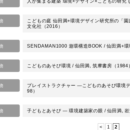
物
人が集まる建築 環境×デザイン×こどもの研究 (講談社
物
こどもの庭 仙田満+環境デザイン研究所の「園庭
文化社（2016）
物
SENDAMAN1000 遊環構造BOOK / 仙田満
物
こどものあそび環境 / 仙田満, 筑摩書房（1984
物
プレイストラクチャー ―こどものあそび環境デザ
98）
物
子どもとあそび ― 環境建築家の眼 / 仙田満, 岩
<
1
2