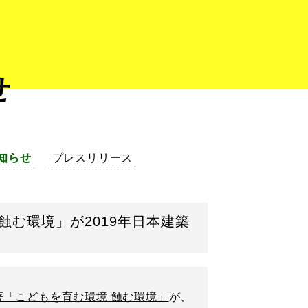
せ
知らせ
プレスリリース
境 蝕む環境」が2019年日本建築
著「こどもを育む環境 蝕む環境」
が、