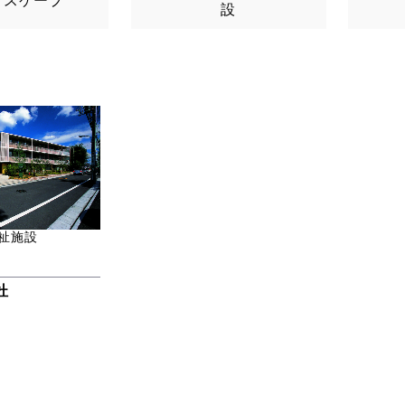
ドスケープ
設
祉施設
杜