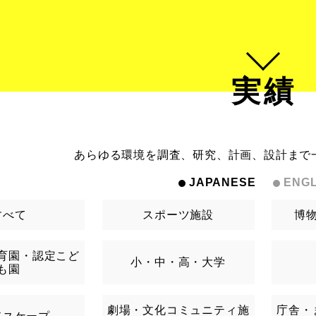
実績
あらゆる環境を調査、研究、計画、設計まで
JAPANESE
ENGL
すべて
スポーツ施設
博
育園・認定こど
小・中・高・大学
も園
劇場・文化コミュニティ施
庁舎・