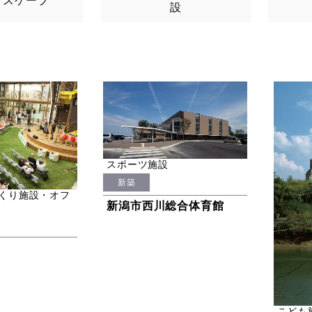
ドスケープ
設
スポーツ施設
新築
くり施設・オフ
新潟市西川総合体育館
こども