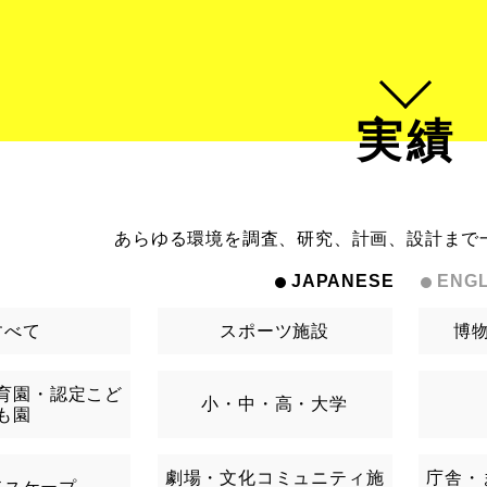
実績
あらゆる環境を調査、研究、計画、設計まで
JAPANESE
ENGL
すべて
スポーツ施設
博
育園・認定こど
小・中・高・大学
も園
劇場・文化コミュニティ施
庁舎・