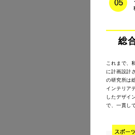
総
これまで、
に計画設計
の研究所は
インテリア
したデザイ
で、一貫し