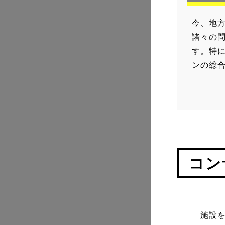
今、地
諸々の
す。特
ンの総
コン
施設