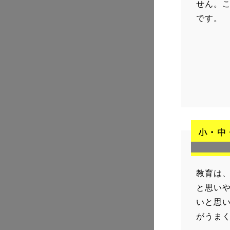
せん。
です。
教育は
と思い
いと思
がうま