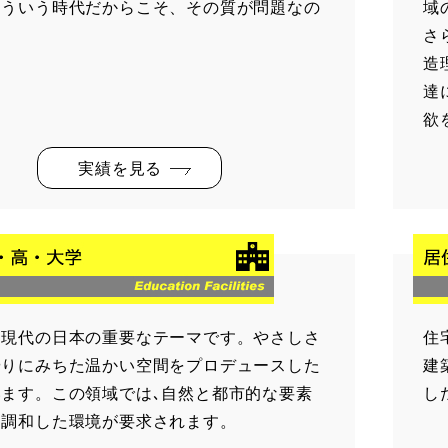
こういう時代だからこそ、その質が問題なの
域
さ
造
達
欲
実績を見る
、現代の日本の重要なテーマです。やさしさ
住
やりにみちた温かい空間をプロデュースした
建
います。この領域では､自然と都市的な要素
し
く調和した環境が要求されます。