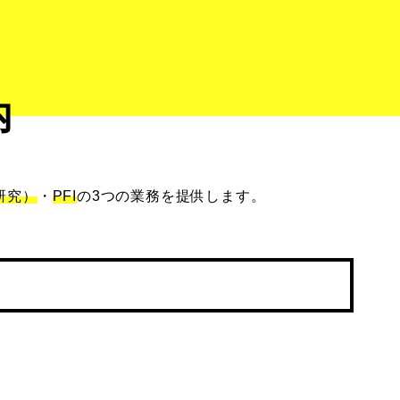
内
研究）
・
PFI
の3つの業務を提供します。