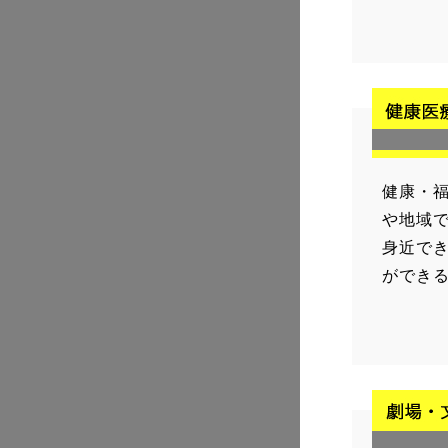
健康・
や地域
身近で
ができ