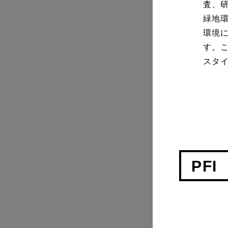
査、
緑地
環境
す。
スタ
PFI