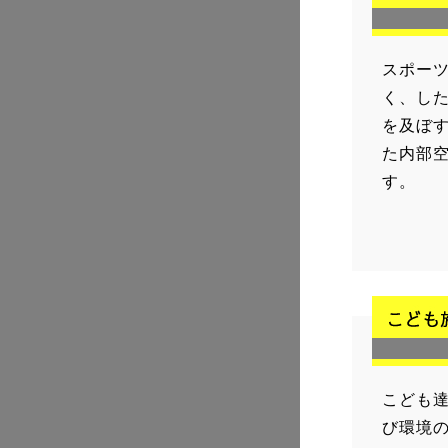
スポー
く、し
を及ぼす
た内部
す。
こども
び環境