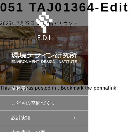
051 TAJ01364-Edi
2025年2月27日
by
投稿アカウント
This entry was posted in . Bookmark the
permalink
.
業務案内
こどもの空間づくり
設計実績